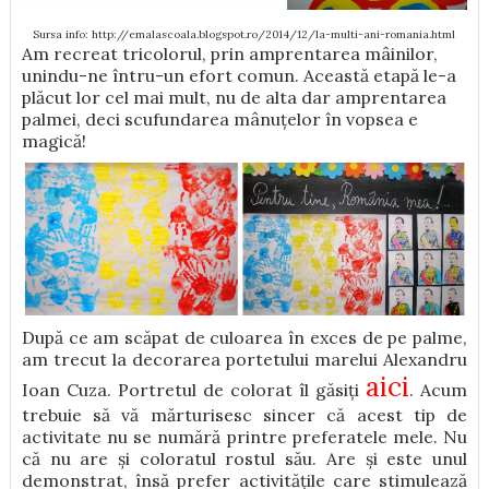
Sursa info: http://emalascoala.blogspot.ro/2014/12/la-multi-ani-romania.html
Am recreat tricolorul, prin amprentarea mâinilor,
unindu-ne întru-un efort comun. Această etapă le-a
plăcut lor cel mai mult, nu de alta dar amprentarea
palmei, deci scufundarea mânuțelor în vopsea e
magică!
După ce am scăpat de culoarea în exces de pe palme,
am trecut la decorarea portetului marelui Alexandru
aici
Ioan Cuza. Portretul de colorat îl găsiți
. Acum
trebuie să vă mărturisesc sincer că acest tip de
activitate nu se numără printre preferatele mele. Nu
că nu are și coloratul rostul său. Are și este unul
demonstrat, însă prefer activitățile care stimulează