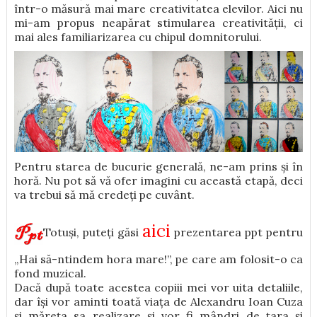
într-o măsură mai mare creativitatea elevilor. Aici nu
mi-am propus neapărat stimularea creativității, ci
mai ales familiarizarea cu chipul domnitorului.
Pentru starea de bucurie generală, ne-am prins și în
horă. Nu pot să vă ofer imagini cu această etapă, deci
va trebui să mă credeți pe cuvânt.
aici
Totuși, puteți găsi
prezentarea ppt pentru
„Hai să-ntindem hora mare!”, pe care am folosit-o ca
fond muzical.
Dacă după toate acestea copiii mei vor uita detaliile,
dar își vor aminti toată viața de Alexandru Ioan Cuza
și măreța sa realizare și vor fi mândri de țara și