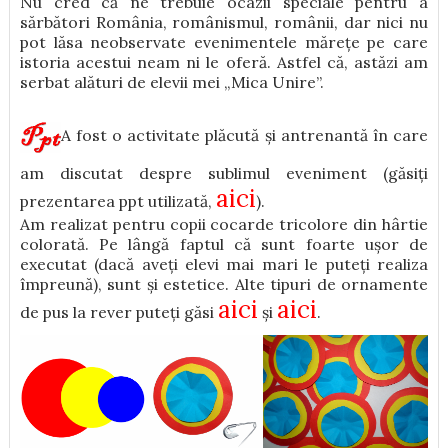
Nu cred că ne trebuie ocazii speciale pentru a
sărbători România, românismul, românii, dar nici nu
pot lăsa neobservate evenimentele mărețe pe care
istoria acestui neam ni le oferă. Astfel că, astăzi am
serbat alături de elevii mei „Mica Unire”.
A fost o activitate plăcută și antrenantă în care
am discutat despre sublimul eveniment (găsiți
aici
prezentarea ppt utilizată,
).
Am realizat pentru copii cocarde tricolore din hârtie
colorată. Pe lângă faptul că sunt foarte ușor de
executat (dacă aveți elevi mai mari le puteți realiza
împreună), sunt și estetice. Alte tipuri de ornamente
aici
aici
de pus la rever puteți găsi
și
.