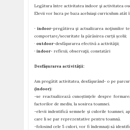
Legătura între activitatea indoor şi activitatea o
Elevii vor lucra pe baza aceluiaşi curriculum atât în 
· indoor
-pregătirea şi actualizarea noţiunilor t
comportare/securitate la părăsirea curții școlii;
·
outdoor
-desfăşurarea efectivă a activităţii;
· indoor-
reflexii, observaţii, constatări
Desfășurarea activității:
Am pregătit activitatea, desfăşurând- o pe parcurs
(indoor):
-se reactualizează cunoștințele despre formarea
factorilor de mediu, la sosirea toamnei.
-elevii indentifică semnele și culorile toamnei, a
care li se par reprezentative pentru toamnă.
-folosind cele 5 culori, vor fi îndemnați să ident