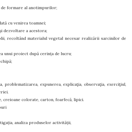
l de formare al anotimpurilor;
dată cu venirea toamnei;
 și dezvoltare a acestora;
olii, recoltând materialul vegetal necesar realizării sarcinilor de
ea unui proiect după cerința de lucru;
echipă;
, problematizarea, expunerea, explicaţia, observaţia, exerciţiul,
riei.
e, creioane colorate, carton, foarfecă, lipici.
puri
igația, analiza produselor activității,