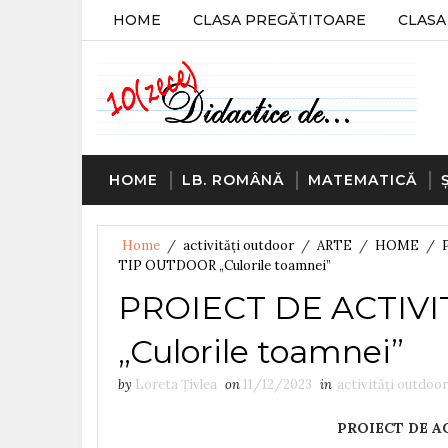
HOME
CLASA PREGĂTITOARE
CLASA 
HOME
LB. ROMÂNĂ
MATEMATICĂ
Home
/
activități outdoor
/
ARTE
/
HOME
/
TIP OUTDOOR „Culorile toamnei”
PROIECT DE ACTIV
„Culorile toamnei”
by
Loreta Țivlea
on
11/12/2023
in
activități outdoor
PROIECT DE A