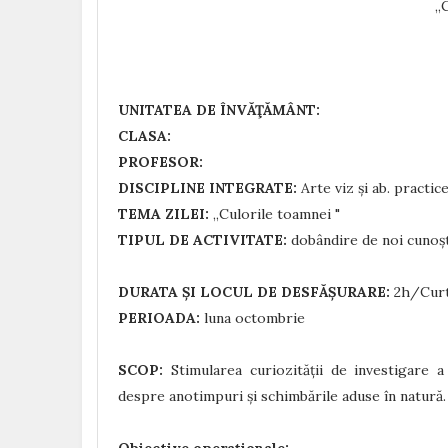
„
UNITATEA DE ÎNVĂŢĂMÂNT:
CLASA:
PROFESOR:
DISCIPLINE INTEGRATE:
Arte viz și ab. practice,
TEMA ZILEI:
„Culorile toamnei "
TIPUL DE ACTIVITATE:
dobândire de noi cunoșt
DURATA ȘI LOCUL DE DESFĂȘURARE:
2h/Curte
PERIOADA:
luna octombrie
SCOP:
Stimularea curiozității de investigare a 
despre anotimpuri și schimbările aduse în natură.
Obiective operaționale: