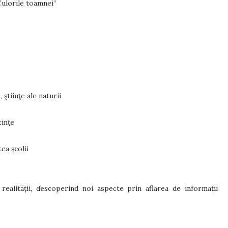
Culorile toamnei”
 ştiinţe ale naturii
ințe
a școlii
realității, descoperind noi aspecte prin aflarea de informații