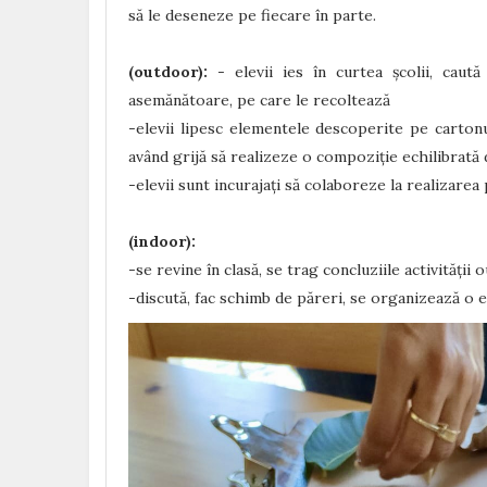
să le deseneze pe fiecare în parte.
(outdoor):
- elevii ies în curtea școlii, caută
asemănătoare, pe care le recoltează
-elevii lipesc elementele descoperite pe cartonu
având grijă să realizeze o compoziție echilibrată 
-elevii sunt incurajați să colaboreze la realizarea
(indoor):
-se revine în clasă, se trag concluziile activității
-discută, fac schimb de păreri, se organizează o ex