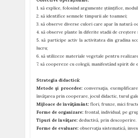
1. să explice, folosind argumente științifice, modu
2. să identifice semnele timpurii ale toamnei;
3. să observe diverse culori care apar în natură o
4. să observe plante în diferite stadii de creștere
5. să participe activ la activitatea din gradina sc
lucru;
6. să utilizeze materiale vegetale pentru realizar
7. să coopereze cu colegii, manifestând spirit de 
Strategia didactică:
Metode şi procedee:
conversaţia, exemplificarea
învăţarea prin cooperare, jocul didactic, turul gale
Mijloace de învăţământ:
flori, frunze, mici fruct
Forme de organizare:
frontal, individual, pe gru
Tipuri de învăţare:
deductivă, prin descoperire.
Forme de evaluare:
observaţia sistematică, invest