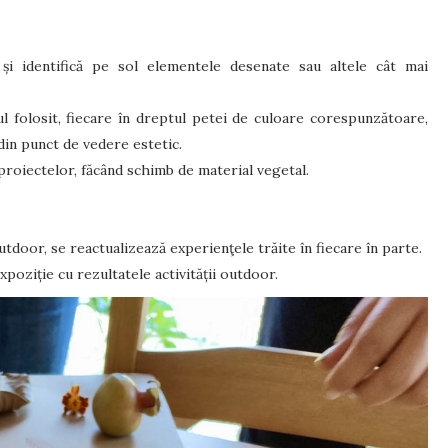
 și identifică pe sol elementele desenate sau altele cât mai
l folosit, fiecare în dreptul petei de culoare corespunzătoare,
din punct de vedere estetic.
 proiectelor, făcând schimb de material vegetal.
 outdoor, se reactualizează experienţele trăite în fiecare în parte.
poziție cu rezultatele activității outdoor.