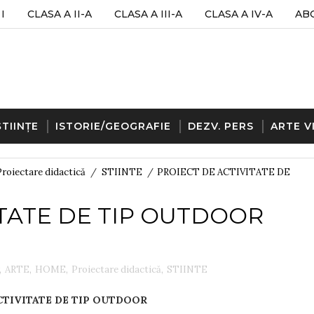
I
CLASA A II-A
CLASA A III-A
CLASA A IV-A
AB
ȘTIINȚE
ISTORIE/GEOGRAFIE
DEZV. PERS
ARTE V
Proiectare didactică
/
STIINTE
/
PROIECT DE ACTIVITATE DE
ITATE DE TIP OUTDOOR
,
ARTE
,
HOME
,
Proiectare didactică
,
STIINTE
CTIVITATE DE TIP OUTDOOR