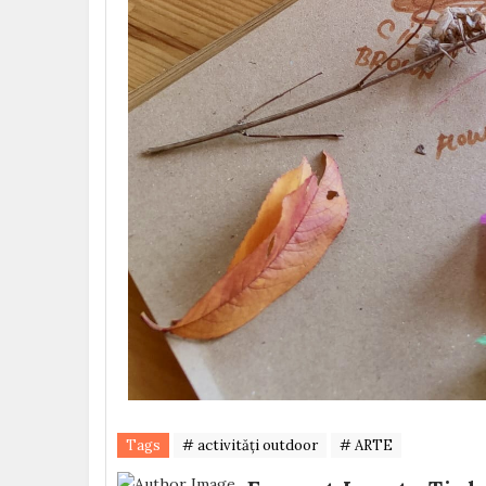
Tags
# activități outdoor
# ARTE