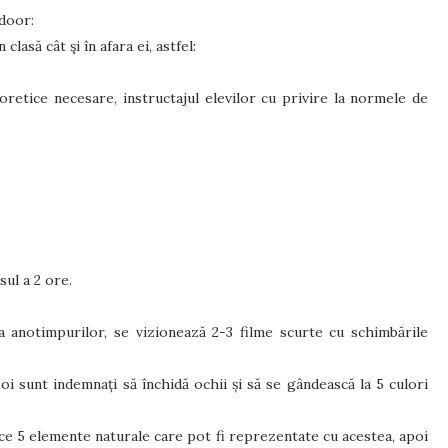
udoor:
clasă cât şi în afara ei, astfel:
eoretice necesare, instructajul elevilor cu privire la normele de
ul a 2 ore.
 anotimpurilor, se vizionează 2-3 filme scurte cu schimbările
poi sunt indemnați să închidă ochii și să se gândească la 5 culori
ifice 5 elemente naturale care pot fi reprezentate cu acestea, apoi