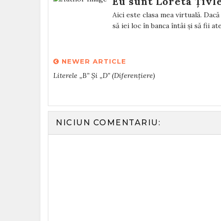
Eu sunt Loreta Țivl
Aici este clasa mea virtuală. Dacă v
să iei loc în banca întâi și să fii a
NEWER ARTICLE
Literele „b” Și „d” (diferențiere)
NICIUN COMENTARIU: