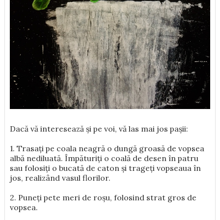
Dacă vă interesează și pe voi, vă las mai jos pașii:
1. Trasați pe coala neagră o dungă groasă de vopsea
albă nediluată. Împăturiți o coală de desen în patru
sau folosiți o bucată de caton și trageți vopseaua în
jos, realizând vasul florilor.
2. Puneți pete meri de roșu, folosind strat gros de
vopsea.