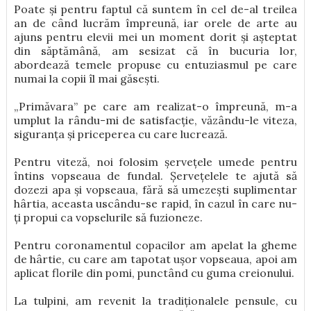
Poate și pentru faptul că suntem în cel de-al treilea
an de când lucrăm împreună, iar orele de arte au
ajuns pentru elevii mei un moment dorit și așteptat
din săptămână, am sesizat că în bucuria lor,
abordează temele propuse cu entuziasmul pe care
numai la copii îl mai găsești.
„Primăvara” pe care am realizat-o împreună, m-a
umplut la rându-mi de satisfacție, văzându-le viteza,
siguranța și priceperea cu care lucrează.
Pentru viteză, noi folosim șervețele umede pentru
întins vopseaua de fundal. Șervețelele te ajută să
dozezi apa și vopseaua, fără să umezești suplimentar
hârtia, aceasta uscându-se rapid, în cazul în care nu-
ți propui ca vopselurile să fuzioneze.
Pentru coronamentul copacilor am apelat la gheme
de hârtie, cu care am tapotat ușor vopseaua, apoi am
aplicat florile din pomi, punctând cu guma creionului.
La tulpini, am revenit la tradiționalele pensule, cu