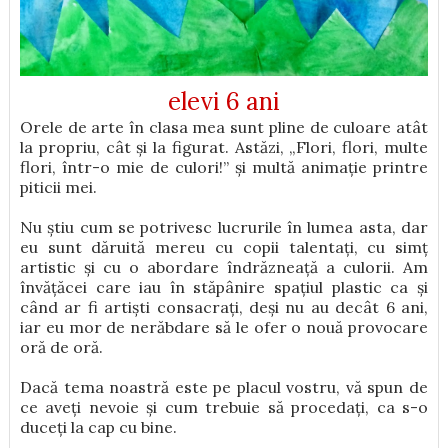
elevi 6 ani
Orele de arte în clasa mea sunt pline de culoare atât
la propriu, cât și la figurat. Astăzi, „Flori, flori, multe
flori, într-o mie de culori!” și multă animație printre
piticii mei.
Nu știu cum se potrivesc lucrurile în lumea asta, dar
eu sunt dăruită mereu cu copii talentați, cu simț
artistic și cu o abordare îndrăzneață a culorii. Am
învățăcei care iau în stăpânire spațiul plastic ca și
când ar fi artiști consacrați, deși nu au decât 6 ani,
iar eu mor de nerăbdare să le ofer o nouă provocare
oră de oră.
Dacă tema noastră este pe placul vostru, vă spun de
ce aveți nevoie și cum trebuie să procedați, ca s-o
duceți la cap cu bine.