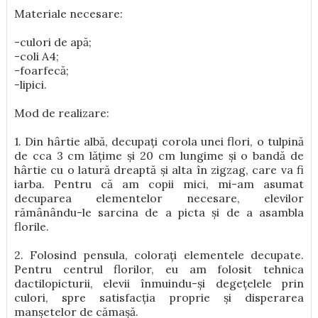
Materiale necesare:
-culori de apă;
-coli A4;
-foarfecă;
-lipici.
Mod de realizare:
1. Din hârtie albă, decupați corola unei flori, o tulpină
de cca 3 cm lățime și 20 cm lungime și o bandă de
hârtie cu o latură dreaptă și alta în zigzag, care va fi
iarba. Pentru că am copii mici, mi-am asumat
decuparea elementelor necesare, elevilor
rămânându-le sarcina de a picta și de a asambla
florile.
2. Folosind pensula, colorați elementele decupate.
Pentru centrul florilor, eu am folosit tehnica
dactilopicturii, elevii înmuindu-și degețelele prin
culori, spre satisfacția proprie și disperarea
manșetelor de cămașă.