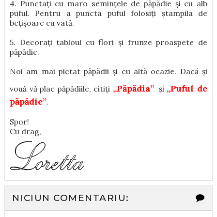
4. Punctați cu maro semințele de păpădie și cu alb
puful. Pentru a puncta puful folosiți ștampila de
bețișoare cu vată.
5. Decorați tabloul cu flori și frunze proaspete de
păpădie.
Noi am mai pictat păpădii și cu altă ocazie. Dacă și
„Păpădia”
„Puful de
vouă vă plac păpădiile, citiți
și
păpădie”
.
Spor!
Cu drag,
NICIUN COMENTARIU: