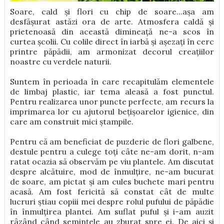
Soare, cald și flori cu chip de soare...așa am
desfășurat astăzi ora de arte. Atmosfera caldă și
prietenoasă din această dimineață ne-a scos în
curtea școlii. Cu colile direct în iarbă și așezați în cerc
printre păpădii, am armonizat decorul creațiilor
noastre cu verdele naturii.
Suntem în perioada în care recapitulăm elementele
de limbaj plastic, iar tema aleasă a fost punctul.
Pentru realizarea unor puncte perfecte, am recurs la
imprimarea lor cu ajutorul bețișoarelor igienice, din
care am construit mici ștampile.
Pentru că am beneficiat de puzderie de flori galbene,
destule pentru a culege toți câte ne-am dorit, n-am
ratat ocazia să observăm pe viu plantele. Am discutat
despre alcătuire, mod de înmulțire, ne-am bucurat
de soare, am pictat și am cules buchete mari pentru
acasă. Am fost fericită să constat cât de multe
lucruri știau copiii mei despre rolul pufului de păpădie
în înmulțirea plantei. Am suflat puful și i-am auzit
râzând când semințele au zburat spre ei. De aici și