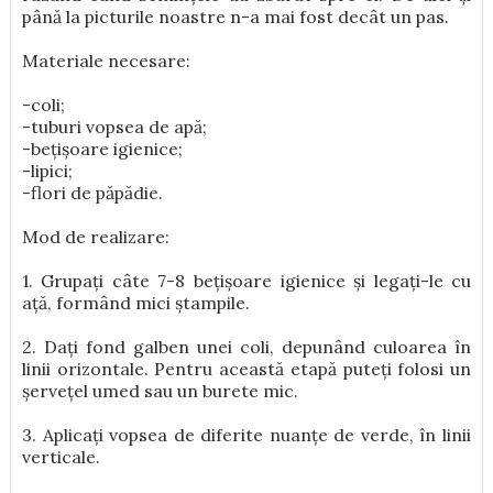
până la picturile noastre n-a mai fost decât un pas.
Materiale necesare:
-coli;
-tuburi vopsea de apă;
-bețișoare igienice;
-lipici;
-flori de păpădie.
Mod de realizare:
1. Grupați câte 7-8 bețișoare igienice și legați-le cu
ață, formând mici ștampile.
2. Dați fond galben unei coli, depunând culoarea în
linii orizontale. Pentru această etapă puteți folosi un
șervețel umed sau un burete mic.
3. Aplicați vopsea de diferite nuanțe de verde, în linii
verticale.