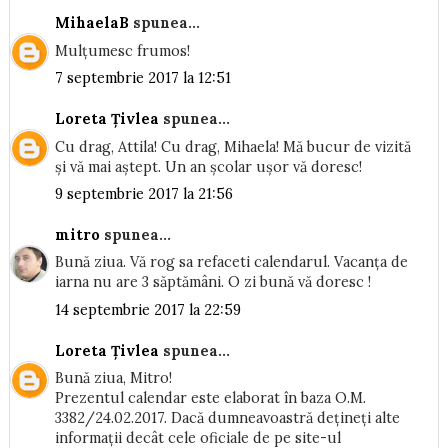
MihaelaB
spunea...
Mulțumesc frumos!
7 septembrie 2017 la 12:51
Loreta Țivlea
spunea...
Cu drag, Attila! Cu drag, Mihaela! Mă bucur de vizită
și vă mai aștept. Un an școlar ușor vă doresc!
9 septembrie 2017 la 21:56
mitro
spunea...
Bună ziua. Vă rog sa refaceti calendarul. Vacanța de
iarna nu are 3 săptămâni. O zi bună vă doresc !
14 septembrie 2017 la 22:59
Loreta Țivlea
spunea...
Bună ziua, Mitro!
Prezentul calendar este elaborat în baza O.M.
3382/24.02.2017. Dacă dumneavoastră dețineți alte
informații decât cele oficiale de pe site-ul