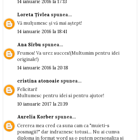
14 ianuarie 2016 la 17:13
Loreta Țivlea
spunea...
Vă mulțumesc și vă mai aștept!
14 ianuarie 2016 la 18:41
Ana Sîrbu
spunea...
Frumos! Va urez succes!(Multumim pentru idei
originale!)
14 ianuarie 2016 la 20:18
cristina atonoaie
spunea...
Felicitari!
Multumesc pentru idei si pentru ajutor!
10 ianuarie 2017 la 21:39
Aurelia Korber
spunea...
Cererea mea cred ca suna cam ca "muieti-s
posmagii?" dar indraznesc totusi.... Nu ai cumva
diploma in format word sa o putem personaliza si