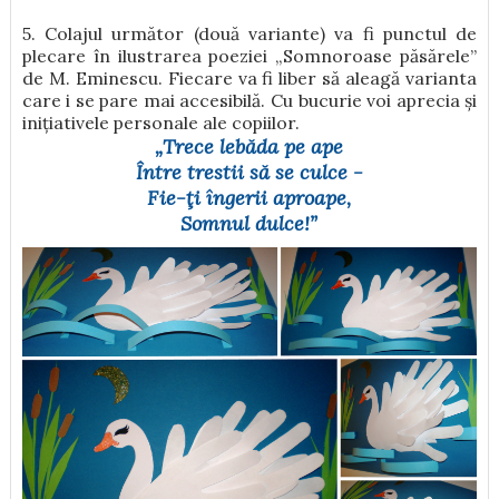
5. Colajul următor (două variante) va fi punctul de
plecare în ilustrarea poeziei
„Somnoroase păsărele”
de M. Eminescu. Fiecare va fi liber să aleagă varianta
care i se pare mai accesibilă. Cu bucurie voi aprecia și
inițiativele personale ale copiilor.
„Trece lebăda pe ape
Între trestii să se culce -
Fie-ţi îngerii aproape,
Somnul dulce!”