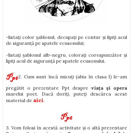
-listați color șablonul, decupați pe contur și lipiți acul
de siguranță pe spatele ecusonului;
-listați șablonul alb-negru, colorați corespunzător și
lipiți acul de siguranță pe spatele ecusonului.
2. Cum sunt încă micuți (abia în clasa I) le-am
pregătit o prezentare Ppt despre
viața și opera
marelui poet. Dacă doriți, puteți descărca acest
aici
.
material de
3. Vom folosi în acestă activitate și o altă prezentare