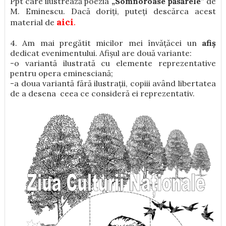
Ppt care ilustrează poezia
„Somnoroase păsărele”
de
M. Eminescu. Dacă doriți, puteți descărca acest
aici
.
material de
4. Am mai pregătit micilor mei învățăcei un
afiș
dedicat evenimentului. Afișul are două variante:
-o variantă ilustrată cu elemente reprezentative
pentru opera eminesciană;
-a doua variantă fără ilustrații, copiii având libertatea
de a desena ceea ce consideră ei reprezentativ.