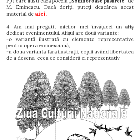
Ppt care ilustrează poezia
„Somnoroase păsărele”
de
M. Eminescu. Dacă doriți, puteți descărca acest
aici
.
material de
4. Am mai pregătit micilor mei învățăcei un
afiș
dedicat evenimentului. Afișul are două variante:
-o variantă ilustrată cu elemente reprezentative
pentru opera eminesciană;
-a doua variantă fără ilustrații, copiii având libertatea
de a desena ceea ce consideră ei reprezentativ.