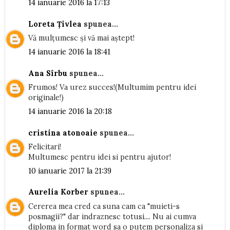
14 ianuarie 2016 la 17:13
Loreta Țivlea
spunea...
Vă mulțumesc și vă mai aștept!
14 ianuarie 2016 la 18:41
Ana Sîrbu
spunea...
Frumos! Va urez succes!(Multumim pentru idei
originale!)
14 ianuarie 2016 la 20:18
cristina atonoaie
spunea...
Felicitari!
Multumesc pentru idei si pentru ajutor!
10 ianuarie 2017 la 21:39
Aurelia Korber
spunea...
Cererea mea cred ca suna cam ca "muieti-s
posmagii?" dar indraznesc totusi.... Nu ai cumva
diploma in format word sa o putem personaliza si