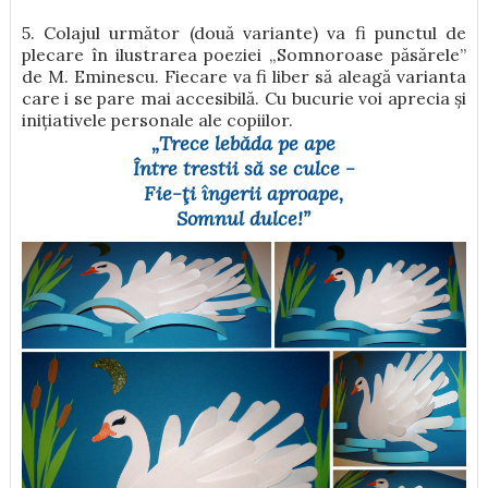
5. Colajul următor (două variante) va fi punctul de
plecare în ilustrarea poeziei
„Somnoroase păsărele”
de M. Eminescu. Fiecare va fi liber să aleagă varianta
care i se pare mai accesibilă. Cu bucurie voi aprecia și
inițiativele personale ale copiilor.
„Trece lebăda pe ape
Între trestii să se culce -
Fie-ţi îngerii aproape,
Somnul dulce!”