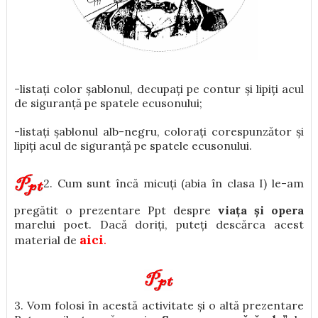
-listați color șablonul, decupați pe contur și lipiți acul
de siguranță pe spatele ecusonului;
-listați șablonul alb-negru, colorați corespunzător și
lipiți acul de siguranță pe spatele ecusonului.
2. Cum sunt încă micuți (abia în clasa I) le-am
pregătit o prezentare Ppt despre
viața și opera
marelui poet. Dacă doriți, puteți descărca acest
aici
.
material de
3. Vom folosi în acestă activitate și o altă prezentare