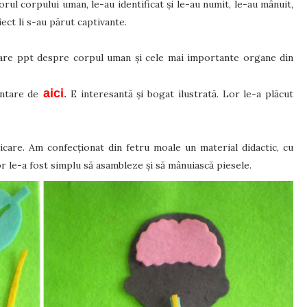
ul corpului uman, le-au identificat și le-au numit, le-au mânuit,
iect li s-au părut captivante.
tare ppt despre corpul uman și cele mai importante organe din
aici
entare de
E interesantă și bogat ilustrată.
Lor le-a plăcut
.
icare. Am confecționat din fetru moale un material didactic, cu
or le-a fost simplu să asambleze și să mânuiască piesele.