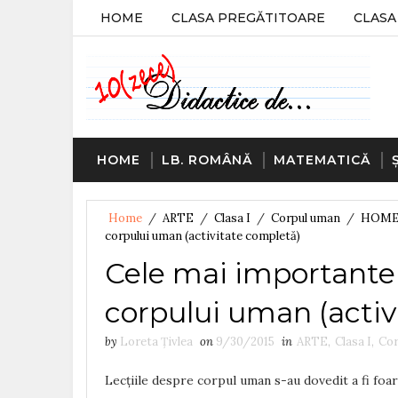
HOME
CLASA PREGĂTITOARE
CLASA 
HOME
LB. ROMÂNĂ
MATEMATICĂ
Home
/
ARTE
/
Clasa I
/
Corpul uman
/
HOM
corpului uman (activitate completă)
Cele mai importante 
corpului uman (activ
by
Loreta Țivlea
on
9/30/2015
in
ARTE
,
Clasa I
,
Cor
Lecțiile despre corpul uman s-au dovedit a fi foar