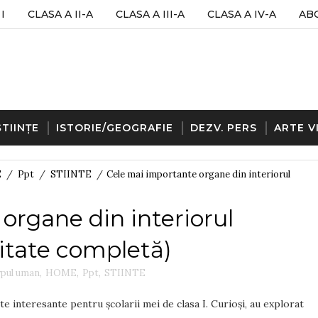
I
CLASA A II-A
CLASA A III-A
CLASA A IV-A
AB
ȘTIINȚE
ISTORIE/GEOGRAFIE
DEZV. PERS
ARTE V
E
/
Ppt
/
STIINTE
/
Cele mai importante organe din interiorul
organe din interiorul
itate completă)
pul uman
,
HOME
,
Ppt
,
STIINTE
te interesante pentru școlarii mei de clasa I. Curioși, au explorat