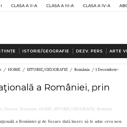
I
CLASA A II-A
CLASA A III-A
CLASA A IV-A
AB
ȘTIINȚE
ISTORIE/GEOGRAFIE
DEZV. PERS
ARTE V
e
/
HOME
/
ISTORIE/GEOGRAFIE
/
România
/
1 Decembrie-
ţională a României, prin
e
,
Diverse
,
Ecusoane
,
HOME
,
ISTORIE/GEOGRAFIE
,
România
aţională a României şi de fiecare dată încerc să le aduc ceva nou