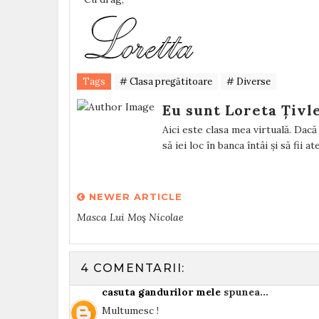
Tags
# Clasa pregătitoare
# Diverse
Eu sunt Loreta Țivl
Aici este clasa mea virtuală. Dacă v
să iei loc în banca întâi și să fii a
NEWER ARTICLE
Masca Lui Moş Nicolae
4 COMENTARII:
casuta gandurilor mele
spunea...
Multumesc !