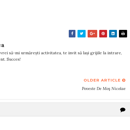
ea
rei să-mi urmărești activitatea, te invit să lași grijile la intrare,
tent. Succes!
OLDER ARTICLE
Poveste De Moş Nicolae