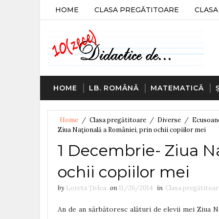
HOME
CLASA PREGĂTITOARE
CLASA 
HOME
LB. ROMÂNĂ
MATEMATICĂ
Home
/
Clasa pregătitoare
/
Diverse
/
Ecusoan
Ziua Naţională a României, prin ochii copiilor mei
1 Decembrie- Ziua Na
ochii copiilor mei
by
Loreta Țivlea
on
11/26/2014
in
Clasa pregătitoar
An de an sărbătoresc alături de elevii mei Ziua N