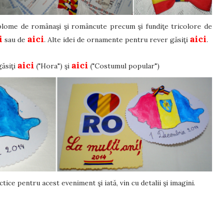
diplome de românaşi şi româncute precum şi fundiţe tricolore de
i
aici
aici
sau de
. Alte idei de ornamente pentru rever găsiţi
.
aici
aici
găsiţi
("Hora") şi
("Costumul popular")
ce pentru acest eveniment şi iată, vin cu detalii şi imagini.