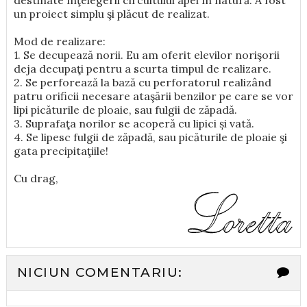
destinate înţelegerii circuitului apei în natură. A fost
un proiect simplu şi plăcut de realizat.
Mod de realizare:
1. Se decupează norii. Eu am oferit elevilor norişorii
deja decupaţi pentru a scurta timpul de realizare.
2. Se perforează la bază cu perforatorul realizând
patru orificii necesare ataşării benzilor pe care se vor
lipi picăturile de ploaie, sau fulgii de zăpadă.
3. Suprafaţa norilor se acoperă cu lipici și vată.
4. Se lipesc fulgii de zăpadă, sau picăturile de ploaie şi
gata precipitaţiile!
Cu drag,
NICIUN COMENTARIU: