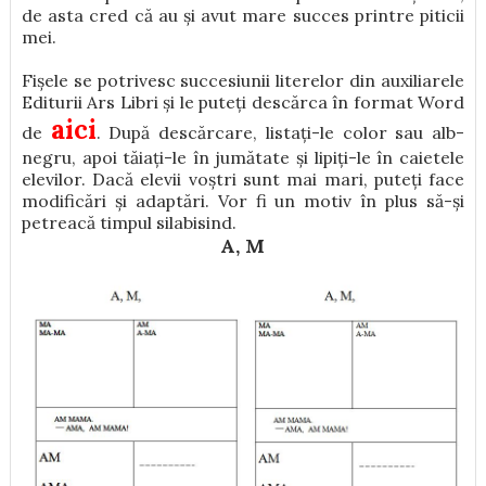
de asta cred că au și avut mare succes printre piticii
mei.
Fișele se potrivesc succesiunii literelor din auxiliarele
Editurii Ars Libri și le puteți descărca în format Word
ai
ci
de
. După descărcare, listați-le color sau alb-
negru, apoi tăiați-le în jumătate și lipiți-le în caietele
elevilor. Dacă elevii voștri sunt mai mari, puteți face
modificări și adaptări. Vor fi un motiv în plus să-și
petreacă timpul silabisind.
A, M