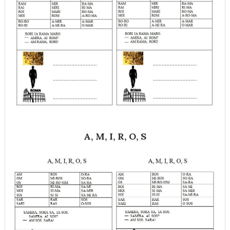
A, M, I, R, O, S