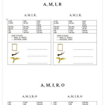
A, M, I, R
A, M, I, R, O