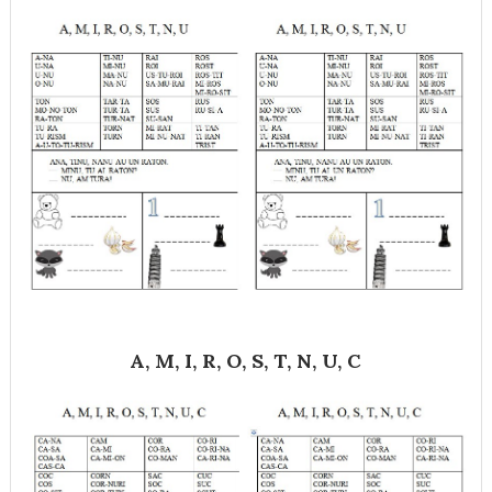
A, M, I, R, O, S, T, N, U, C