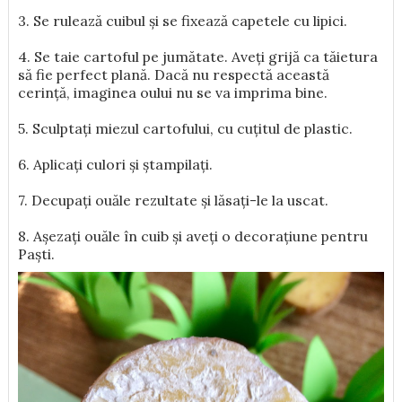
3. Se rulează cuibul și se fixează capetele cu lipici.
4. Se taie cartoful pe jumătate. Aveți grijă ca tăietura
să fie perfect plană. Dacă nu respectă această
cerință, imaginea oului nu se va imprima bine.
5. Sculptați miezul cartofului, cu cuțitul de plastic.
6. Aplicați culori și ștampilați.
7. Decupați ouăle rezultate și lăsați-le la uscat.
8. Așezați ouăle în cuib și aveți o decorațiune pentru
Paști.