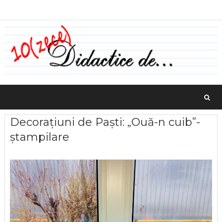
Decorațiuni de Paști: „Ouă-n cuib”-
ștampilare