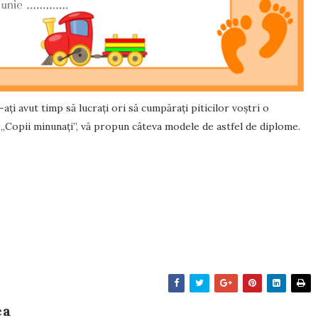
ați avut timp să lucrați ori să cumpărați piticilor voștri o
de „Copii minunați”, vă propun câteva modele de astfel de diplome.
ea