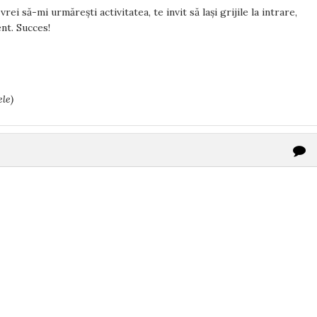
rei să-mi urmărești activitatea, te invit să lași grijile la intrare,
tent. Succes!
le)