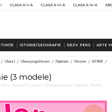
I
CLASA A II-A
CLASA A III-A
CLASA A IV-A
AB
ȘTIINȚE
ISTORIE/GEOGRAFIE
DEZV. PERS
ARTE V
/
Clasa I
/
Clasa pregătitoare
/
Diplome
/
Diverse
/
HOME
/
ie (3 modele)
a III-a
,
Clasa a IV-a
,
Clasa I
,
Clasa pregătitoare
,
Diplome
,
Diverse
,