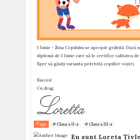
1 Iunie - Ziua Copilului se apropie grăbită. Dacă n-
diplomă de 1 Iunie care să le certifice calitatea 
Sper să găsiți varianta potrivită copiilor voștri.
Succes!
Cu drag,
Tags
# Clasa a II-a
# Clasa a III-a
Eu sunt Loreta Țivl