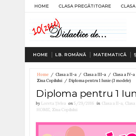
HOME
CLASA PREGĂTITOARE
CLASA 
HOME
LB. ROMÂNĂ
MATEMATICĂ
Home
/
Clasa a II-a
/
Clasa a III-a
/
Clasa a IV-a
Ziua Copilului
/
Diploma pentru 1 Iunie (3 modele)
Diploma pentru 1 Iun
by
Loreta Țivlea
on
5/29/2016
in
Clasa a II-a
,
Clasa 
HOME
,
Ziua Copilului