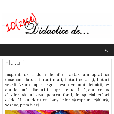
Fluturi
Inspirați de căldura de afară, astăzi am optat să
desenăm fluturi: fluturi mari, fluturi colorați, fluturi
veseli. N-am impus reguli, n-am enunțat definiții, n-
am dat multe lămuriri asupra temei. Însă, am propus
elevilor să utilizeze pentru fond, în special culori
calde. Mi-am dorit ca planșele lor să exprime căldură,
veselie, primăvară.