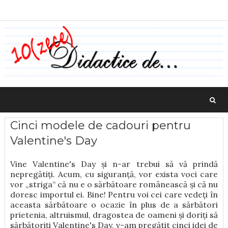
Cinci modele de cadouri pentru
Valentine's Day
Vine Valentine's Day și n-ar trebui să vă prindă
nepregătiți. Acum, cu siguranță, vor exista voci care
vor „striga” că nu e o sărbătoare românească și că nu
doresc importul ei. Bine! Pentru voi cei care vedeți în
aceasta sărbătoare o ocazie în plus de a sărbători
prietenia, altruismul, dragostea de oameni și doriți să
sărbătoriți Valentine's Day, v-am pregătit cinci idei de