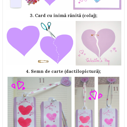
3. Card cu inimă rănită
(colaj);
4. Semn de carte (dactilopictură);