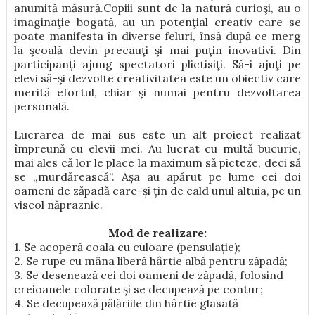
anumită măsură.
Copiii sunt de la natură curioşi, au o
imaginaţie bogată, au un potenţial creativ care se
poate manifesta în diverse feluri, însă după ce merg
la şcoală devin precauţi şi mai puţin inovativi. Din
participanți ajung spectatori plictisiţi. Să-i ajuţi pe
elevi să-şi dezvolte creativitatea este un obiectiv care
merită efortul, chiar şi numai pentru dezvoltarea
personală.
Lucrarea de mai sus este un alt proiect realizat
împreună cu elevii mei. Au lucrat cu multă bucurie,
mai ales că lor le place la maximum să picteze, deci să
se „murdărească”. Așa au apărut pe lume cei doi
oameni de zăpadă care-și țin de cald unul altuia, pe un
viscol năpraznic.
Mod de realizare:
1. Se acoperă coala cu culoare (pensulație);
2. Se rupe cu mâna liberă hârtie albă pentru zăpadă;
3. Se desenează cei doi oameni de zăpadă, folosind
creioanele colorate și se decupează pe contur;
4. Se decupează pălăriile din hârtie glasată