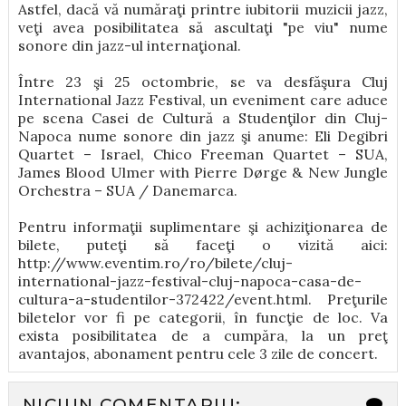
Astfel, dacă vă număraţi printre iubitorii muzicii jazz,
veţi avea posibilitatea să ascultaţi "pe viu" nume
sonore din jazz-ul internaţional.
Între 23 şi 25 octombrie, se va desfăşura Cluj
International Jazz Festival, un eveniment care aduce
pe scena Casei de Cultură a Studenţilor din Cluj-
Napoca nume sonore din jazz şi anume: Eli Degibri
Quartet – Israel, Chico Freeman Quartet – SUA,
James Blood Ulmer with Pierre Dørge & New Jungle
Orchestra – SUA / Danemarca.
Pentru informaţii suplimentare şi achiziţionarea de
bilete, puteţi să faceţi o vizită aici:
http://www.eventim.ro/ro/bilete/cluj-
international-jazz-festival-cluj-napoca-casa-de-
cultura-a-studentilor-372422/event.html. Preţurile
biletelor vor fi pe categorii, în funcţie de loc. Va
exista posibilitatea de a cumpăra, la un preţ
avantajos, abonament pentru cele 3 zile de concert.
NICIUN COMENTARIU: