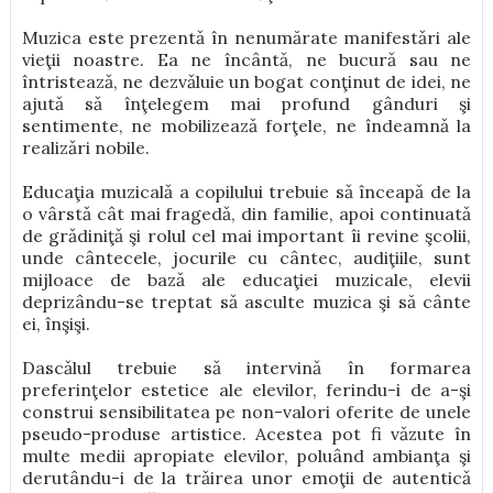
Muzica este prezentǎ în nenumărate manifestǎri ale
vieţii noastre. Ea ne încântǎ, ne bucurǎ sau ne
întristeazǎ, ne dezvǎluie un bogat conţinut de idei, ne
ajutǎ sǎ înţelegem mai profund gânduri şi
sentimente, ne mobilizeazǎ forţele, ne îndeamnǎ la
realizǎri nobile.
Educaţia muzicalǎ a copilului trebuie sǎ înceapǎ de la
o vârstǎ cât mai fragedǎ, din familie, apoi continuatǎ
de grǎdiniţǎ şi rolul cel mai important îi revine şcolii,
unde cântecele, jocurile cu cântec, audiţiile, sunt
mijloace de bazǎ ale educaţiei muzicale, elevii
deprizându-se treptat sǎ asculte muzica şi să cânte
ei, înşişi.
Dascǎlul trebuie sǎ intervinǎ în formarea
preferinţelor estetice ale elevilor, ferindu-i de a-şi
construi sensibilitatea pe non-valori oferite de unele
pseudo-produse artistice. Acestea pot fi vǎzute în
multe medii apropiate elevilor, poluând ambianţa şi
derutându-i de la trǎirea unor emoţii de autenticǎ