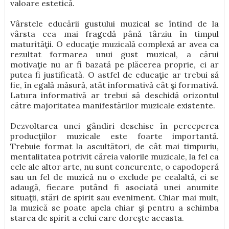
valoare esteticǎ.
Vârstele educării gustului muzical se întind de la
vârsta cea mai fragedă până târziu în timpul
maturităţii. O educaţie muzicală complexă ar avea ca
rezultat formarea unui gust muzical, a cărui
motivaţie nu ar fi bazată pe plăcerea proprie, ci ar
putea fi justificată. O astfel de educaţie ar trebui să
fie, în egală măsură, atât informativă cât şi formativă.
Latura informativă ar trebui să deschidă orizontul
către majoritatea manifestărilor muzicale existente.
Dezvoltarea unei gândiri deschise în perceperea
producţiilor muzicale este foarte importantă.
Trebuie format la ascultători, de cât mai timpuriu,
mentalitatea potrivit căreia valorile muzicale, la fel ca
cele ale altor arte, nu sunt concurente, o capodoperă
sau un fel de muzică nu o exclude pe cealaltă, ci se
adaugă, fiecare putând fi asociată unei anumite
situaţii, stări de spirit sau eveniment. Chiar mai mult,
la muzică se poate apela chiar şi pentru a schimba
starea de spirit a celui care doreşte aceasta.