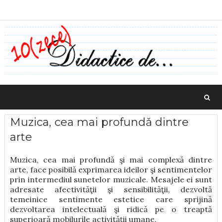
Muzica, cea mai profundǎ dintre
arte
Muzica, cea mai profundǎ şi mai complexǎ dintre
arte, face posibilǎ exprimarea ideilor şi sentimentelor
prin intermediul sunetelor muzicale. Mesajele ei sunt
adresate afectivitǎţii şi sensibilitǎţii, dezvoltǎ
temeinice sentimente estetice care sprijinǎ
dezvoltarea intelectualǎ şi ridicǎ pe o treaptǎ
superioarǎ mobilurile activitǎţii umane.