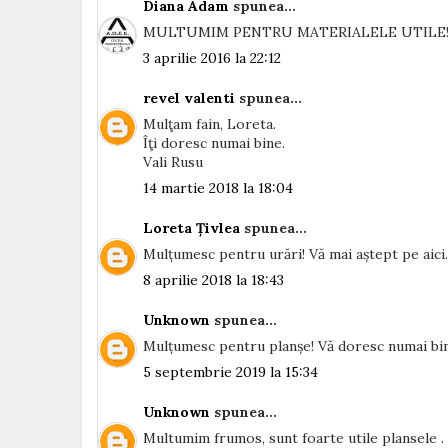
Diana Adam
spunea...
MULTUMIM PENTRU MATERIALELE UTILE
3 aprilie 2016 la 22:12
revel valenti
spunea...
Mulţam fain, Loreta.
Îţi doresc numai bine.
Vali Rusu
14 martie 2018 la 18:04
Loreta Țivlea
spunea...
Mulțumesc pentru urări! Vă mai aștept pe aici.
8 aprilie 2018 la 18:43
Unknown
spunea...
Mulțumesc pentru planșe! Vă doresc numai bi
5 septembrie 2019 la 15:34
Unknown
spunea...
Multumim frumos, sunt foarte utile plansele .