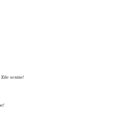
!
 Zile senine!
ne!