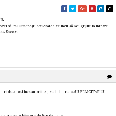
ea
rei să-mi urmărești activitatea, te invit să lași grijile la intrare,
tent. Succes!
tri daca toti invatatorii ar preda la ore asa!!!!! FELICITARI!!!!!
ta aceste bijuterii de fise de lucru.