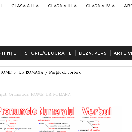
I
CLASA A II-A
CLASA A III-A
CLASA A IV-A
AB
ȘTIINȚE
ISTORIE/GEOGRAFIE
DEZV. PERS
ARTE V
HOME
/
LB. ROMANA
/
Părţile de vorbire
işat
,
Gramatică
,
HOME
,
LB. ROMANA