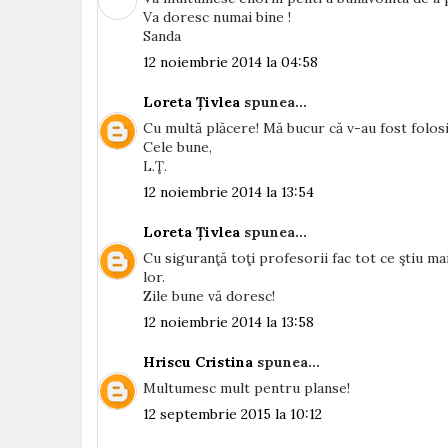
Va doresc numai bine !
Sanda
12 noiembrie 2014 la 04:58
Loreta Țivlea
spunea...
Cu multă plăcere! Mă bucur că v-au fost folos
Cele bune,
L.Ţ.
12 noiembrie 2014 la 13:54
Loreta Țivlea
spunea...
Cu siguranţă toţi profesorii fac tot ce ştiu mai
lor.
Zile bune vă doresc!
12 noiembrie 2014 la 13:58
Hriscu Cristina
spunea...
Multumesc mult pentru planse!
12 septembrie 2015 la 10:12