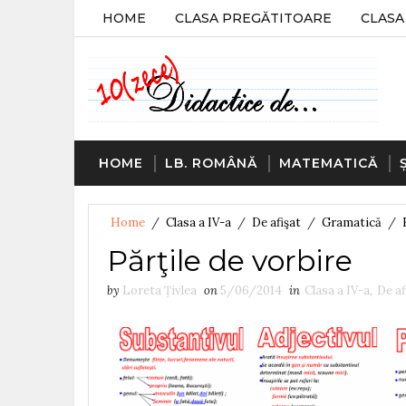
HOME
CLASA PREGĂTITOARE
CLASA 
HOME
LB. ROMÂNĂ
MATEMATICĂ
Home
/
Clasa a IV-a
/
De afişat
/
Gramatică
/
Părţile de vorbire
by
Loreta Țivlea
on
5/06/2014
in
Clasa a IV-a
,
De af