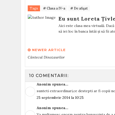
Tags
# Clasa a IV-a
# De afişat
Eu sunt Loreta Țivl
Aici este clasa mea virtuală. Dacă v
să iei loc în banca întâi și să fii a
NEWER ARTICLE
Cântecul Dinozaurilor
10 COMENTARII:
Anonim spunea...
sunteti extraordinari,ce destepti ar fi copii nos
25 septembrie 2014 la 10:25
Anonim spunea...
Va multumesc enorm pentru bunavointa de a pos