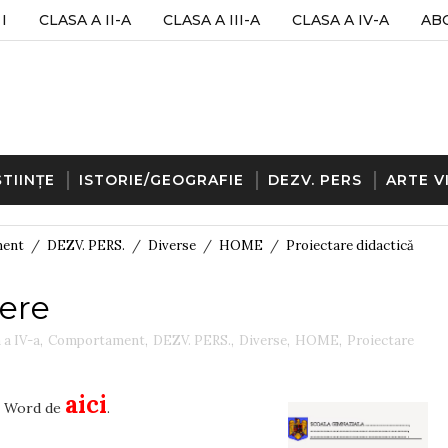
I
CLASA A II-A
CLASA A III-A
CLASA A IV-A
AB
ȘTIINȚE
ISTORIE/GEOGRAFIE
DEZV. PERS
ARTE V
ent
/
DEZV. PERS.
/
Diverse
/
HOME
/
Proiectare didactică
ere
 a IV-a
,
Comportament
,
DEZV. PERS.
,
Diverse
,
HOME
,
Proiectare
aici
at Word de
.