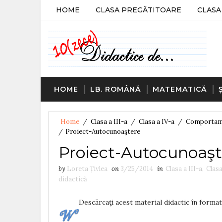
HOME
CLASA PREGĂTITOARE
CLASA 
HOME
LB. ROMÂNĂ
MATEMATICĂ
Home
/
Clasa a III-a
/
Clasa a IV-a
/
Comportam
/
Proiect-Autocunoaştere
Proiect-Autocunoaşt
by
Loreta Țivlea
on
3/25/2014
in
Clasa a III-a
,
Clasa
didactică
Descărcaţi acest material didactic în form