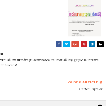
ea
rei să-mi urmărești activitatea, te invit să lași grijile la intrare,
tent. Succes!
OLDER ARTICLE
Cartea Cifrelor