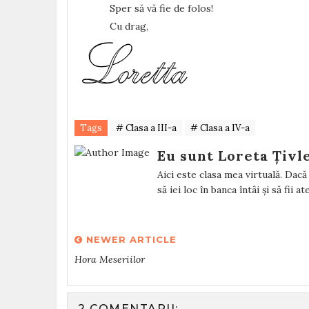
Sper să vă fie de folos!
Cu drag,
Tags
# Clasa a III-a
# Clasa a IV-a
Eu sunt Loreta Țivl
Aici este clasa mea virtuală. Dacă v
să iei loc în banca întâi și să fii a
NEWER ARTICLE
Hora Meseriilor
2 COMENTARII: